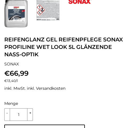
REIFENGLANZ GEL REIFENPFLEGE SONAX
PROFILINE WET LOOK 5L GLÄNZENDE
NASS-OPTIK
SONAX
€66,99
€66,99
Einzelpreis
€13,40
/
pro
l
inkl. MwSt. inkl.
Versandkosten
Menge
-
+