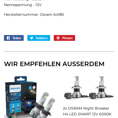
Nennspannung - 12V
Herstellernummer: Osram 64185
Teilen
Auf
Twittern
Auf
Pinnen
Auf
Facebook
Twitter
Pinterest
teilen
twittern
pinnen
WIR EMPFEHLEN AUSSERDEM
2x OSRAM Night Breaker
H4 LED SMART 12V 6000K