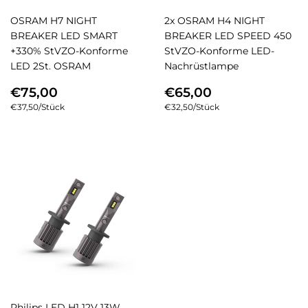
OSRAM H7 NIGHT
2x OSRAM H4 NIGHT
BREAKER LED SMART
BREAKER LED SPEED 450
+330% StVZO-Konforme
StVZO-Konforme LED-
LED 2St. OSRAM
Nachrüstlampe
NORMALER
€75,00
NORMALER
€65,00
€75,00
€65,00
PREIS
PREIS
Einzelpreis
€37,50
/
pro
Stück
Einzelpreis
€32,50
/
pro
Stück
Philips LED H1 12V 13W