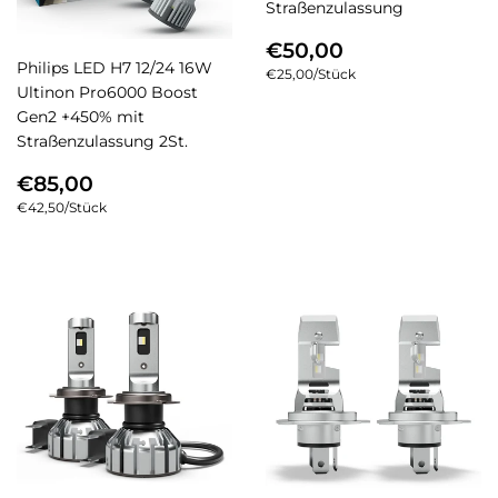
Straßenzulassung
NORMALER
€50,00
€50,00
PREIS
Philips LED H7 12/24 16W
Einzelpreis
€25,00
/
pro
Stück
Ultinon Pro6000 Boost
Gen2 +450% mit
Straßenzulassung 2St.
NORMALER
€85,00
€85,00
PREIS
Einzelpreis
€42,50
/
pro
Stück