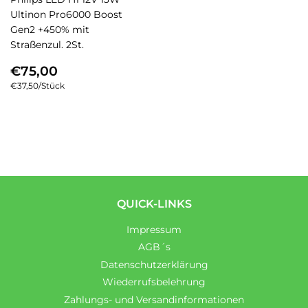
Ultinon Pro6000 Boost
Gen2 +450% mit
Straßenzul. 2St.
NORMALER
€75,00
€75,00
PREIS
Einzelpreis
€37,50
/
pro
Stück
QUICK-LINKS
Impressum
AGB´s
Datenschutzerklärung
Wiederrufsbelehrung
Zahlungs- und Versandinformationen