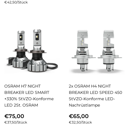
PREIS
Einzelpreis
€42,50
/
pro
Stück
OSRAM H7 NIGHT
2x OSRAM H4 NIGHT
BREAKER LED SMART
BREAKER LED SPEED 450
+330% StVZO-Konforme
StVZO-Konforme LED-
LED 2St. OSRAM
Nachrüstlampe
NORMALER
€75,00
NORMALER
€65,00
€75,00
€65,00
PREIS
PREIS
Einzelpreis
€37,50
/
pro
Stück
Einzelpreis
€32,50
/
pro
Stück