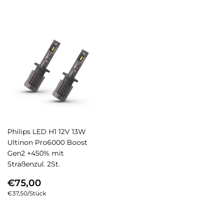
Philips LED H1 12V 13W
Ultinon Pro6000 Boost
Gen2 +450% mit
Straßenzul. 2St.
NORMALER
€75,00
€75,00
PREIS
Einzelpreis
€37,50
/
pro
Stück