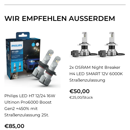
teilen
twittern
pinnen
WIR EMPFEHLEN AUSSERDEM
2x OSRAM Night Breaker
H4 LED SMART 12V 6000K
Straßenzulassung
NORMALER
€50,00
€50,00
PREIS
Philips LED H7 12/24 16W
Einzelpreis
€25,00
/
pro
Stück
Ultinon Pro6000 Boost
Gen2 +450% mit
Straßenzulassung 2St.
NORMALER
€85,00
€85,00