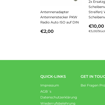
2x Ersatz
Scheibenw
Antennenadapter
Streifen
Antennenstecker PKW
Scheiben
Radio Auto ISO auf DIN
NOR
€10,00
NORMALER
€2,00
PREI
€2,00
Einzelpreis
€5,00
/
pro
Stüc
PREIS
QUICK-LINKS
GET IN TOU
Impressum
Bei Fragen Pro
AGB´s
Datenschutzerklärung
Wiederrufsbelehrung