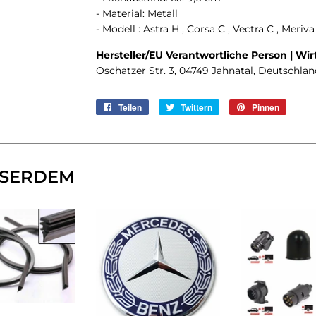
- Material: Metall
- Modell : Astra H , Corsa C , Vectra C , Meriva
Hersteller/EU Verantwortliche Person | Wir
Oschatzer Str. 3, 04749 Jahnatal, Deutschla
Teilen
Auf
Twittern
Auf
Pinnen
Auf
Facebook
Twitter
Pintere
teilen
twittern
pinnen
SERDEM