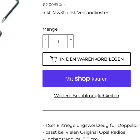
Einzelpreis
€2,00
/
pro
Stück
inkl. MwSt. inkl.
Versandkosten
Menge
-
+
IN DEN WARENKORB LEGEN
Weitere Bezahlmöglichkeiten
- 1 Set Entriegelungswerkzeug für Doppeldi
- passt bei vielen Original Opel Radios
- Lochabstand: ca. 9,0 cm