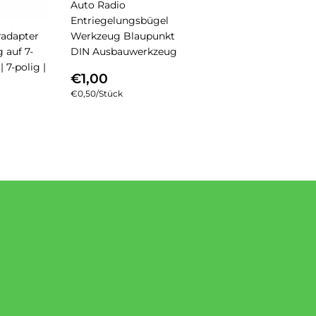
Auto Radio
Entriegelungsbügel
adapter
Werkzeug Blaupunkt
g auf 7-
DIN Ausbauwerkzeug
 | 7-polig |
NORMALER
€1,00
€1,00
PREIS
Einzelpreis
€0,50
/
pro
Stück
LER
0,00