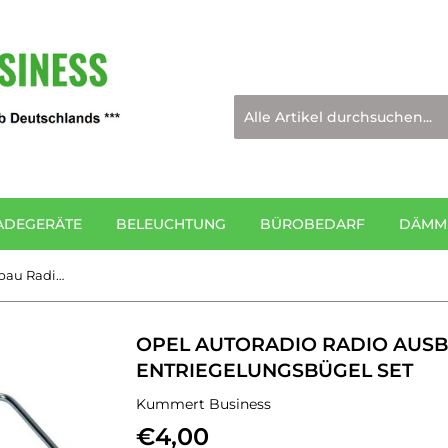
ADEGERÄTE
BELEUCHTUNG
BÜROBEDARF
DÄMMM
OPEL Autoradio Radio Ausbau Radiobügel Entriegelungsbügel Set
OPEL AUTORADIO RADIO AUS
ENTRIEGELUNGSBÜGEL SET
Kummert Business
€4,00
€4,00