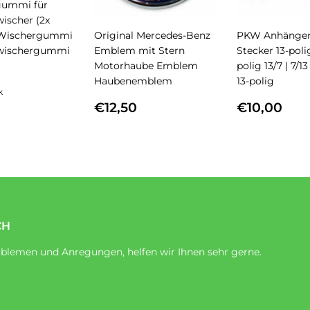
gummi für
ischer (2x
) Wischergummi
Original Mercedes-Benz
PKW Anhänger
wischergummi
Emblem mit Stern
Stecker 13-poli
Motorhaube Emblem
polig 13/7 | 7/13
MALER
€10,00
Haubenemblem
13-polig
S
k
NORMALER
€12,50
NORMA
€1
€12,50
€10,00
PREIS
PREIS
CH
blemen und Anregungen, helfen wir Ihnen sehr gerne.