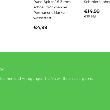
Rund-Spitze 1,5-3 mm -
Schmieröl ohne
MALER
€89,99
schnell trocknender
S
NORMA
€14
€14,99
Permanent Marker -
PREIS
Einzelpreis
€29,98
/
pro
l
wasserfest
NORMALER
€4,99
€4,99
PREIS
CH
blemen und Anregungen, helfen wir Ihnen sehr gerne.