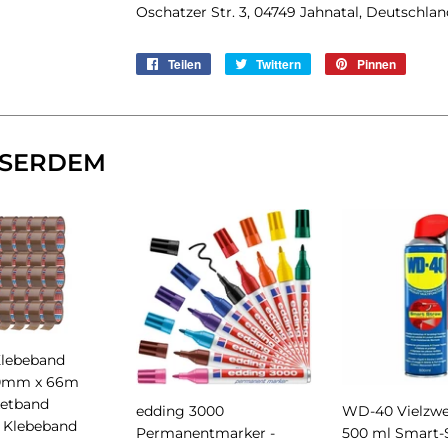
Oschatzer Str. 3, 04749 Jahnatal, Deutschla
Teilen
Auf
Twittern
Auf
Pinnen
Auf
Facebook
Twitter
Pintere
teilen
twittern
pinnen
SERDEM
Klebeband
50mm x 66m
ketband
edding 3000
WD-40 Vielzwe
 Klebeband
Permanentmarker -
500 ml Smart-S