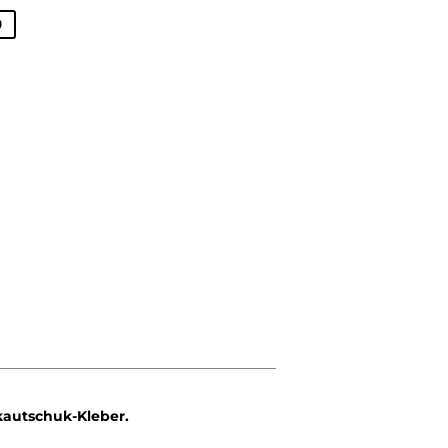
S
9
autschuk-Kleber.