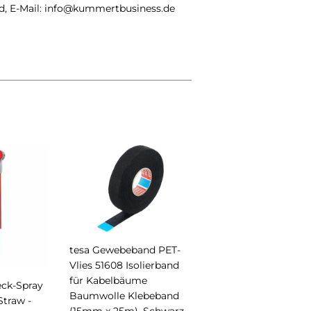
nd, E-Mail: info@kummertbusiness.de
st
tesa Gewebeband PET-
Vlies 51608 Isolierband
für Kabelbäume
ck-Spray
Baumwolle Klebeband
traw -