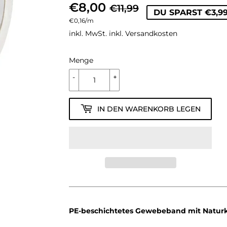
€8,00
NORMALER
€11,99
SONDERPREI
€8,00
€11,99
DU SPARST €3,9
Einzelpreis
€0,16
/
pro
m
PREIS
inkl. MwSt. inkl.
Versandkosten
Menge
-
+
IN DEN WARENKORB LEGEN
PE-beschichtetes Gewebeband mit Naturk