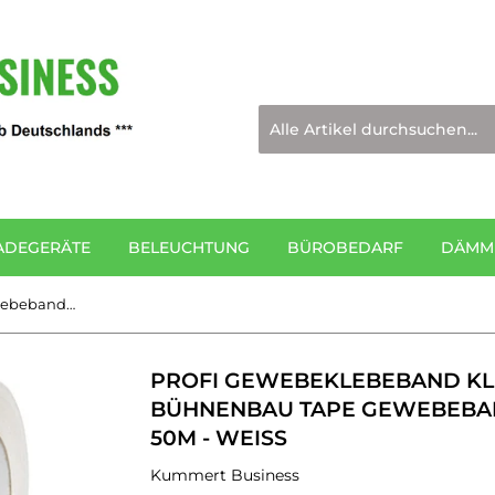
ADEGERÄTE
BELEUCHTUNG
BÜROBEDARF
DÄMMM
Profi Gewebeklebeband Klebeband für Bühnenbau Tape Gewebeband Panzerband 48mm x 50m - Weiß
PROFI GEWEBEKLEBEBAND K
BÜHNENBAU TAPE GEWEBEBA
50M - WEISS
Kummert Business