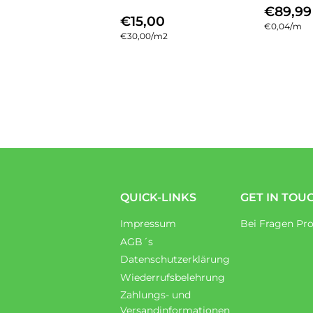
NOR
€89,99
NORMALER
€15,00
€15,00
PREI
Einzelpreis
€0,04
/
pro
m
PREIS
Einzelpreis
€30,00
/
pro
m2
QUICK-LINKS
GET IN TOU
Impressum
Bei Fragen Pro
AGB´s
Datenschutzerklärung
Wiederrufsbelehrung
Zahlungs- und
Versandinformationen