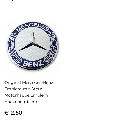
PREIS
PREIS
Original Mercedes-Benz
Emblem mit Stern
Motorhaube Emblem
Haubenemblem
NORMALER
€12,50
€12,50
PREIS