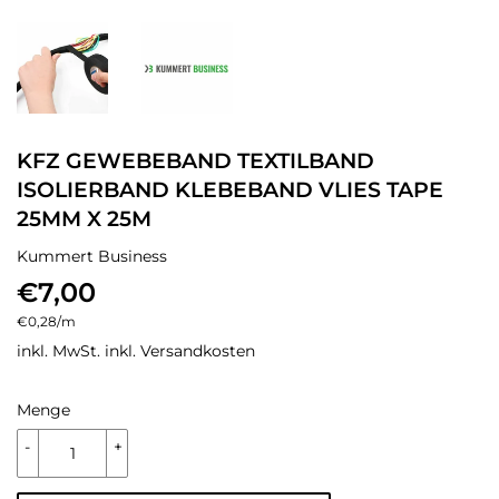
KFZ GEWEBEBAND TEXTILBAND
ISOLIERBAND KLEBEBAND VLIES TAPE
25MM X 25M
Kummert Business
€7,00
€7,00
Einzelpreis
€0,28
/
pro
m
inkl. MwSt. inkl.
Versandkosten
Menge
-
+