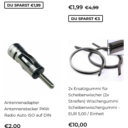
SONDERPREIS
€1,99
DU SPARST €1,99
NORMALER PR
€4,99
€1,99
€4,99
DU SPARST €3
2x Ersatzgummi für
Scheibenwischer (2x
Streifen) Wischergummi
Antennenadapter
Scheibenwischergummi -
Antennenstecker PKW
EUR 5,00 / Einheit
Radio Auto ISO auf DIN
NORMALER
€10,00
€10,00
NORMALER
€2,00
€2,00