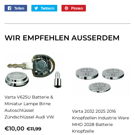
Teilen
Auf
Twittern
Auf
Pinnen
Auf
Facebook
Twitter
Pinterest
teilen
twittern
pinnen
WIR EMPFEHLEN AUSSERDEM
Varta V625U Batterie &
Miniatur Lampe Birne
Autoschlüssel
Varta 2032 2025 2016
Zündschlüssel Audi VW
Knopfzellen Industrie Ware
MHD 2028 Batterie
SONDERPREIS
€10,00
NORMALER PREIS
€11,99
€10,00
€11,99
Knopfzelle