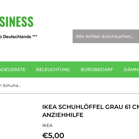
ADEGERÄTE
BELEUCHTUNG
BÜROBEDARF
DÄMMM
IKEA Schuhlöffel grau 61 cm Schuhanzieher Schuh Anziehhilfe
IKEA SCHUHLÖFFEL GRAU 61 
ANZIEHHILFE
IKEA
€5,00
€5,00