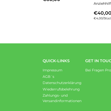
PREIS
Anziehhilf
NOR
€40,0
PREI
Einzelpreis
€4,00
/
pro
Stüc
QUICK-LINKS
GET IN TOU
Impressum
Bei Fragen Pro
AGB´s
Datenschutzerklärung
Wiederrufsbelehrung
Zahlungs- und
Versandinformationen