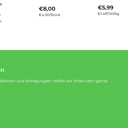
e
NORMA
€5,
NORMALER
€8,00
€5,99
€8,00
PREIS
MALER
€40,00
PREIS
0
Einzelpreis
€1.497,50
/
pro
kg
Einzelpreis
€4,00
/
pro
Stück
S
k
CH
blemen und Anregungen, helfen wir Ihnen sehr gerne.