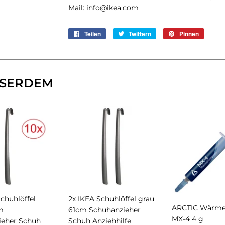
Mail: info@ikea.com
Teilen
Auf
Twittern
Auf
Pinnen
Auf
Facebook
Twitter
Pintere
teilen
twittern
pinnen
SERDEM
Schuhlöffel
2x IKEA Schuhlöffel grau
ARCTIC Wärmel
m
61cm Schuhanzieher
MX-4 4 g
ieher Schuh
Schuh Anziehhilfe