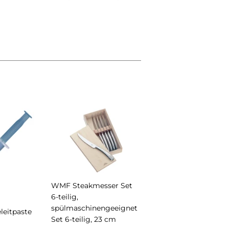
st
WMF Steakmesser Set
6-teilig,
spülmaschinengeeignet
eitpaste
Set 6-teilig, 23 cm