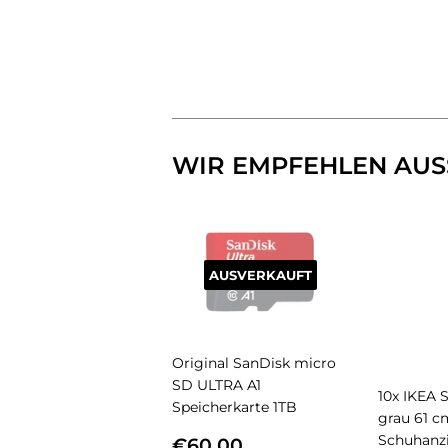
WIR EMPFEHLEN AUS
AUSVERKAUFT
Original SanDisk micro
SD ULTRA A1
10x IKEA 
Speicherkarte 1TB
grau 61 c
NORMALER
€60,00
Schuhanz
€60,00