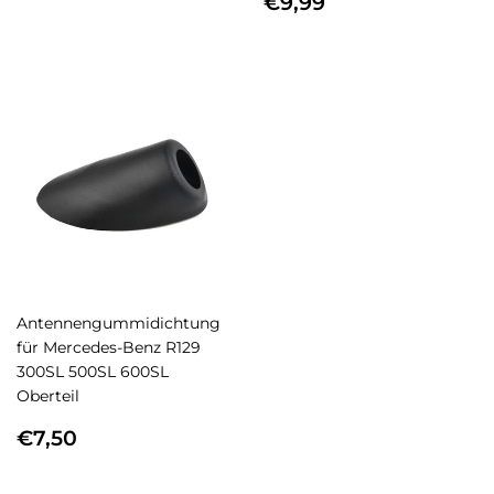
NORMALER
€9,99
€9,99
PREIS
Antennengummidichtung
für Mercedes-Benz R129
300SL 500SL 600SL
Oberteil
NORMALER
€7,50
€7,50
PREIS