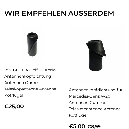
WIR EMPFEHLEN AUSSERDEM
VW GOLF 4 Golf 3 Cabrio
Antennenkopfdichtung
Antennen Gummi
Teleskopantenne Antenne
Antennenkopfdichtung für
Kotflügel
Mercedes-Benz W201
Antennen Gummi
NORMALER
€25,00
€25,00
Teleskopantenne Antenne
PREIS
Kotflügel
SONDERPREIS
€5,00
NORMALER PR
€8,99
€5,00
€8,99