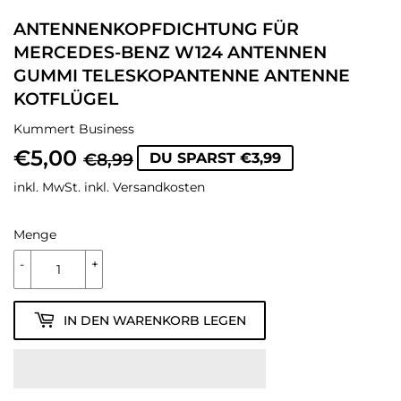
ANTENNENKOPFDICHTUNG FÜR
MERCEDES-BENZ W124 ANTENNEN
GUMMI TELESKOPANTENNE ANTENNE
KOTFLÜGEL
Kummert Business
€5,00
NORMALER
€8,99
SONDERPREIS
€5,00
€8,99
DU SPARST €3,99
PREIS
inkl. MwSt. inkl.
Versandkosten
Menge
-
+
IN DEN WARENKORB LEGEN