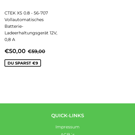
CTEK XS 0.8 - 56-707
Vollautomatisches
Batterie-
Ladeerhaltungsgerät 12V,
0,8 A
SONDERPREIS
€50,00
NORMALER PREIS
€59,00
€50,00
€59,00
DU SPARST €9
QUICK-LINKS
Impressum
AGB´s