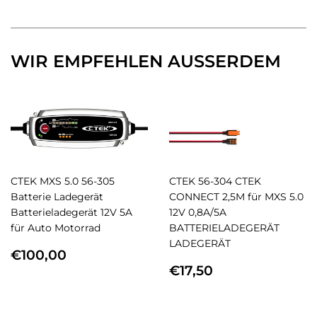
Facebook
Twitter
Pinterest
teilen
twittern
pinnen
WIR EMPFEHLEN AUSSERDEM
CTEK MXS 5.0 56-305
CTEK 56-304 CTEK
Batterie Ladegerät
CONNECT 2,5M für MXS 5.0
Batterieladegerät 12V 5A
12V 0,8A/5A
für Auto Motorrad
BATTERIELADEGERÄT
LADEGERÄT
NORMALER
€100,00
€100,00
PREIS
NORMALER
€17,50
€17,50
PREIS