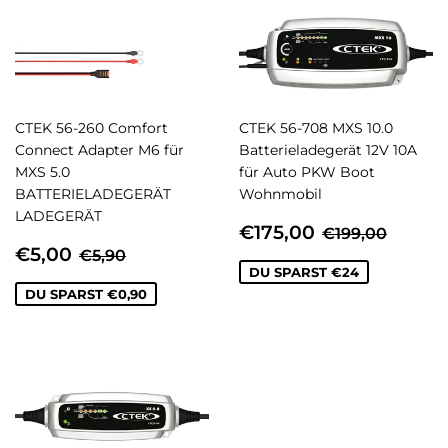
CTEK 56-260 Comfort
CTEK 56-708 MXS 10.0
Connect Adapter M6 für
Batterieladegerät 12V 10A
MXS 5.0
für Auto PKW Boot
BATTERIELADEGERÄT
Wohnmobil
LADEGERÄT
SONDERPREIS
€175,00
NORMALER 
€199,
€175,00
€199,00
SONDERPREIS
€5,00
NORMALER PREIS
€5,90
€5,00
€5,90
DU SPARST €24
DU SPARST €0,90