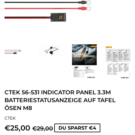
CTEK 56-531 INDICATOR PANEL 3.3M
BATTERIESTATUSANZEIGE AUF TAFEL
ÖSEN M8
CTEK
€25,00
NORMALER
€29,00
SONDERPREIS
€25,00
€29,00
DU SPARST €4