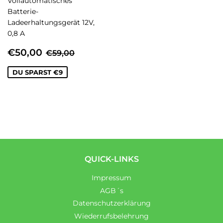
Vollautomatisches
Batterie-
Ladeerhaltungsgerät 12V,
0,8 A
SONDERPREIS
€50,00
NORMALER PREIS
€59,00
€50,00
€59,00
DU SPARST €9
QUICK-LINKS
Impressum
AGB´s
Datenschutzerklärung
Wiederrufsbelehrung