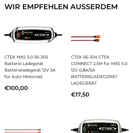
WIR EMPFEHLEN AUSSERDEM
CTEK MXS 5.0 56-305
CTEK 56-304 CTEK
Batterie Ladegerät
CONNECT 2,5M für MXS 5.0
Batterieladegerät 12V 5A
12V 0,8A/5A
für Auto Motorrad
BATTERIELADEGERÄT
LADEGERÄT
NORMALER
€100,00
€100,00
PREIS
NORMALER
€17,50
€17,50
PREIS