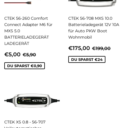
CTEK 56-260 Comfort
CTEK 56-708 MXS 10.0
Connect Adapter M6 für
Batterieladegerät 12V 10A
MXS 5.0
für Auto PKW Boot
BATTERIELADEGERÄT
Wohnmobil
LADEGERÄT
SONDERPREIS
€175,00
NORMALER 
€199,
€175,00
€199,00
SONDERPREIS
€5,00
NORMALER PREIS
€5,90
€5,00
€5,90
DU SPARST €24
DU SPARST €0,90
CTEK XS 0.8 - 56-707