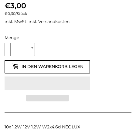
€3,00
€3,00
Einzelpreis
€0,30
/
pro
Stück
inkl. MwSt. inkl.
Versandkosten
Menge
-
+
IN DEN WARENKORB LEGEN
10x 1,2W 12V 1,2W W2x4,6d NEOLUX